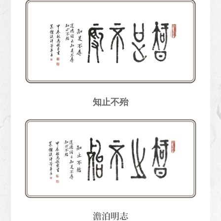
知止不殆
澹泊明志