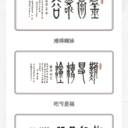
难得糊涂
吃亏是福