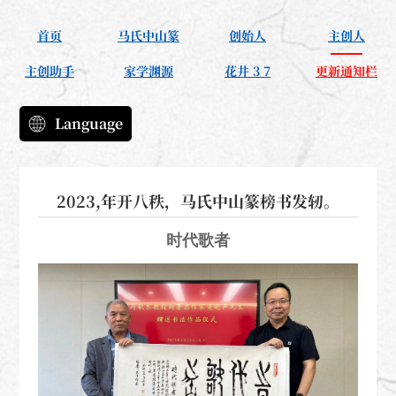
首页
马氏中山篆
创始人
主创人
主创助手
家学渊源
花井 3 7
更新通知栏
Language
2023,年开八秩，马氏中山篆榜书发轫。
时代歌者