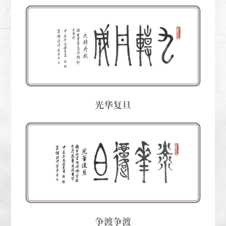
光华复旦
争渡争渡