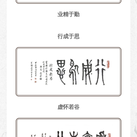
业精于勤
行成于思
虚怀若谷