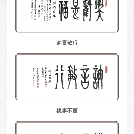
讷言敏行
桃李不言