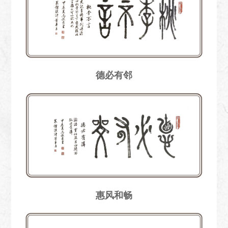
德必有邻
惠风和畅