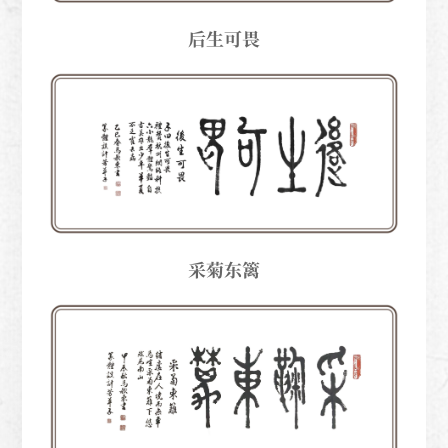
后生可畏
采菊东篱