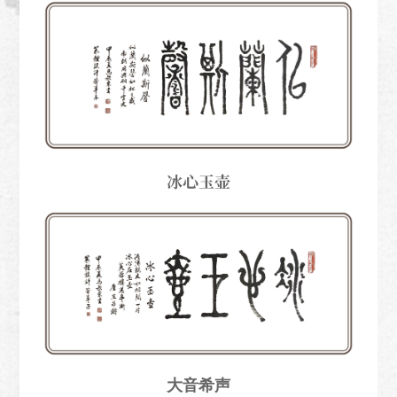
冰心玉壶
大音希声