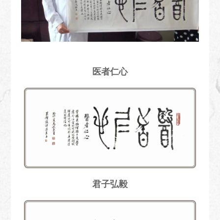
医者仁心
君子弘毅