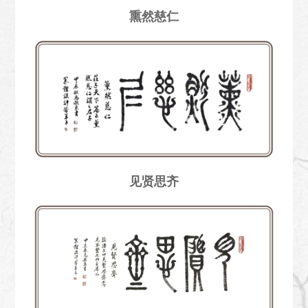
熏然慈仁
见贤思齐