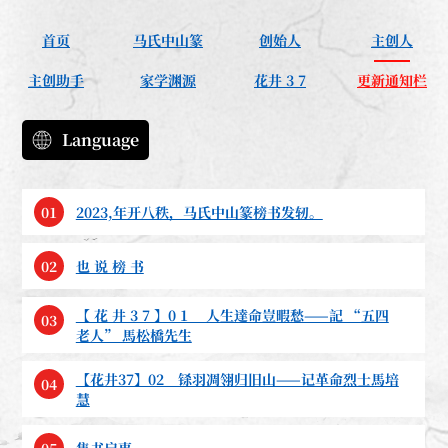
首页
马氏中山篆
创始人
主创人
主创助手
家学渊源
花井 3 7
更新通知栏
Language
01
2023,年开八秩，马氏中山篆榜书发轫。
02
也 说 榜 书
【 花 井 3 7 】0 1 人生達命豈暇愁——記 “五四
03
老人” 馬松橋先生
【花井37】02 铩羽凋翎归旧山——记革命烈士馬培
04
慧