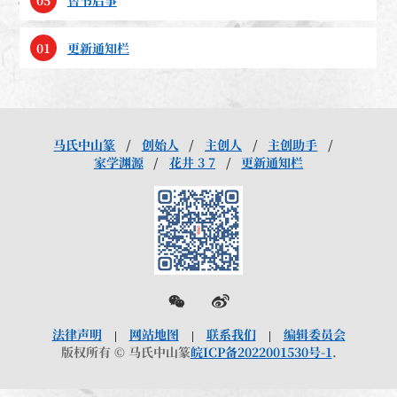
05
售书启事
01
更新通知栏
马氏中山篆
创始人
主创人
主创助手
家学渊源
花井 3 7
更新通知栏
法律声明
网站地图
联系我们
编辑委员会
版权所有 © 马氏中山篆
皖ICP备2022001530号-1
.